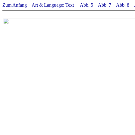
Zum Anfang
Art & Language: Text
Abb. 5
Abb. 7
Abb. 8