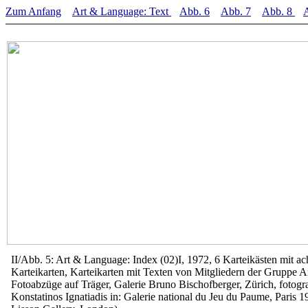
Zum Anfang
Art & Language: Text
Abb. 6
Abb. 7
Abb. 8
II/Abb. 5: Art & Language: Index (02)I, 1972, 6 Karteikästen mit a
Karteikarten, Karteikarten mit Texten von Mitgliedern der Gruppe 
Fotoabzüge auf Träger, Galerie Bruno Bischofberger, Zürich, fotogra
Konstatinos Ignatiadis in: Galerie national du Jeu du Paume, Paris 